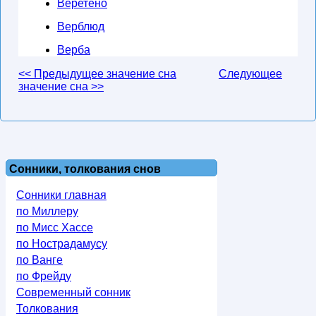
Веретено
Верблюд
Верба
<< Предыдущее значение сна
Следующее
значение сна >>
Сонники, толкования снов
Сонники главная
по Миллеру
по Мисс Хассе
по Нострадамусу
по Ванге
по Фрейду
Современный сонник
Толкования