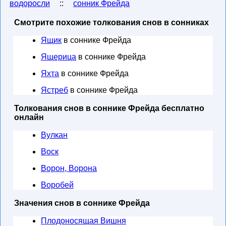
водоросли
::
сонник Фрейда
Смотрите похожие толкования снов в сонниках
Ящик
в соннике Фрейда
Ящерица
в соннике Фрейда
Яхта
в соннике Фрейда
Ястреб
в соннике Фрейда
Толкования снов в соннике Фрейда бесплатно
онлайн
Вулкан
Воск
Ворон, Ворона
Воробей
Значения снов в соннике Фрейда
Плодоносящая Вишня