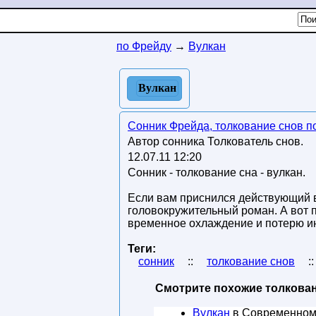
по Фрейду
→
Вулкан
Вулкан
Сонник Фрейда, толкование снов п
Автор сонника Толкователь снов.
12.07.11 12:20
Сонник - толкование сна - вулкан.
Если вам приснился действующий ву
головокружительный роман. А вот 
временное охлаждение и потерю ин
Теги:
сонник
::
толкование снов
:
Смотрите похожие толкован
Вулкан
в Современном