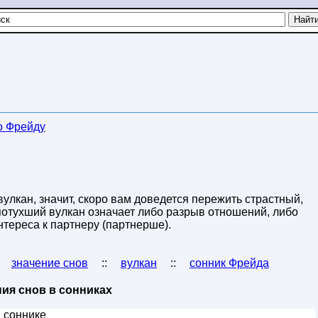
о Фрейду
лкан, значит, скоро вам доведется пережить страстный,
потухший вулкан означает либо разрыв отношений, либо
тереса к партнеру (партнерше).
:
значение снов
::
вулкан
::
сонник Фрейда
ия снов в сонниках
 соннике