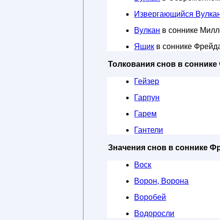
Извергающийся Вулка
Вулкан
в соннике Мил
Ящик
в соннике Фрейд
Толкования снов в соннике
Гейзер
Гарпун
Гарем
Гантели
Значения снов в соннике Ф
Воск
Ворон, Ворона
Воробей
Водоросли