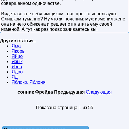
совершенном одиночестве.
Видеть во сне себя ямщиком - вас просто используют.
Слишком туманно? Ну что ж, поясним: муж изменил жене,
она на него обижена и решает отплатить ему своей
изменой. А тут как раз подворачиваетесь вы.
Другие статьи...
Яма
Якорь
Яйцо
Язык
Язва
Ядро
Яд
Яблоко, Яблоня
сонник Фрейда
Предыдущая
Следующая
Показана страница 1 из 55