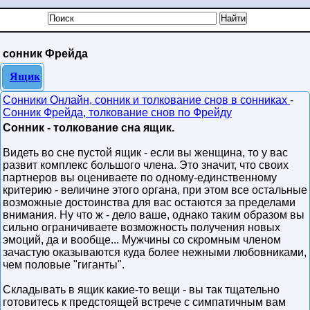
сонник Фрейда
Ящик
Сонники Онлайн, сонник и толкование снов в сонниках
-
Сонник Фрейда, толкование снов по Фрейду
Сонник - толкование сна ящик.
Видеть во сне пустой ящик - если вы женщина, то у вас
развит комплекс большого члена. Это значит, что своих
партнеров вы оцениваете по одному-единственному
критерию - величине этого органа, при этом все остальные
возможные достоинства для вас остаются за пределами
внимания. Ну что ж - дело ваше, однако таким образом вы
сильно ограничиваете возможность получения новых
эмоций, да и вообще... Мужчины со скромным членом
зачастую оказываются куда более нежными любовниками,
чем половые "гиганты".
Складывать в ящик какие-то вещи - вы так тщательно
готовитесь к предстоящей встрече с симпатичным вам