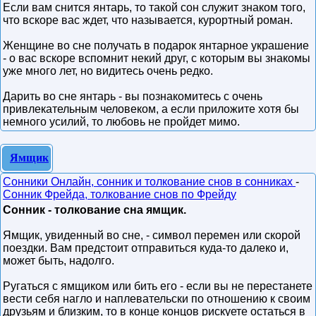
Если вам снится янтарь, то такой сон служит знаком того,
что вскоре вас ждет, что называется, курортный роман.
Женщине во сне получать в подарок янтарное украшение
- о вас вскоре вспомнит некий друг, с которым вы знакомы
уже много лет, но видитесь очень редко.
Дарить во сне янтарь - вы познакомитесь с очень
привлекательным человеком, а если приложите хотя бы
немного усилий, то любовь не пройдет мимо.
Ямщик
Сонники Онлайн, сонник и толкование снов в сонниках
-
Сонник Фрейда, толкование снов по Фрейду
Сонник - толкование сна ямщик.
Ямщик, увиденный во сне, - символ перемен или скорой
поездки. Вам предстоит отправиться куда-то далеко и,
может быть, надолго.
Ругаться с ямщиком или бить его - если вы не перестанете
вести себя нагло и наплевательски по отношению к своим
друзьям и близким, то в конце концов рискуете остаться в