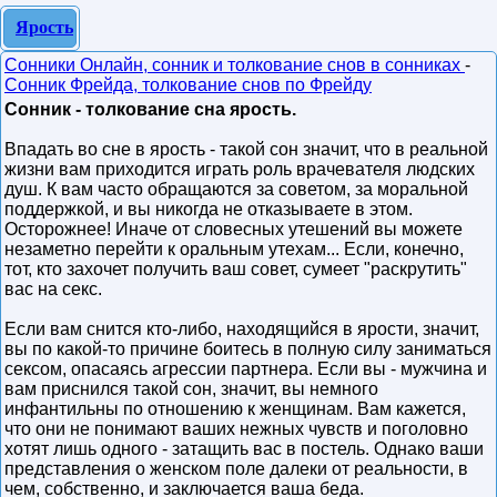
Ярость
Сонники Онлайн, сонник и толкование снов в сонниках
-
Сонник Фрейда, толкование снов по Фрейду
Сонник - толкование сна ярость.
Впадать во сне в ярость - такой сон значит, что в реальной
жизни вам приходится играть роль врачевателя людских
душ. К вам часто обращаются за советом, за моральной
поддержкой, и вы никогда не отказываете в этом.
Осторожнее! Иначе от словесных утешений вы можете
незаметно перейти к оральным утехам... Если, конечно,
тот, кто захочет получить ваш совет, сумеет "раскрутить"
вас на секс.
Если вам снится кто-либо, находящийся в ярости, значит,
вы по какой-то причине боитесь в полную силу заниматься
сексом, опасаясь агрессии партнера. Если вы - мужчина и
вам приснился такой сон, значит, вы немного
инфантильны по отношению к женщинам. Вам кажется,
что они не понимают ваших нежных чувств и поголовно
хотят лишь одного - затащить вас в постель. Однако ваши
представления о женском поле далеки от реальности, в
чем, собственно, и заключается ваша беда.