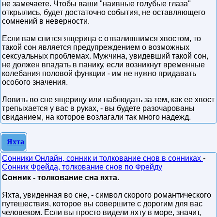
не замечаете. Чтобы ваши "наивные голубые глаза"
открылись, будет достаточно события, не оставляющего
сомнений в неверности.
Если вам снится ящерица с отвалившимся хвостом, то
такой сон является предупреждением о возможных
сексуальных проблемах. Мужчина, увидевший такой сон,
не должен впадать в панику, если возникнут временные
колебания половой функции - им не нужно придавать
особого значения.
Ловить во сне ящерицу или наблюдать за тем, как ее хвост
трепыхается у вас в руках, - вы будете разочарованы
свиданием, на которое возлагали так много надежд.
Яхта
Сонники Онлайн, сонник и толкование снов в сонниках
-
Сонник Фрейда, толкование снов по Фрейду
Сонник - толкование сна яхта.
Яхта, увиденная во сне, - символ скорого романтического
путешествия, которое вы совершите с дорогим для вас
человеком. Если вы просто видели яхту в море, значит,