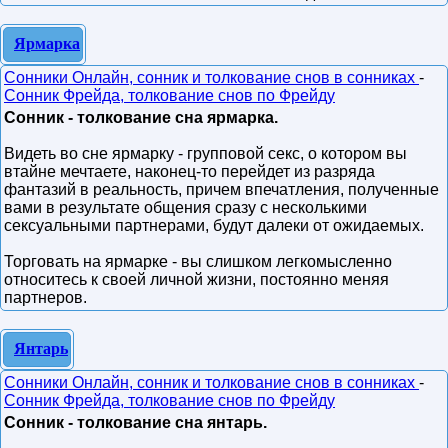
Ярмарка
Сонники Онлайн, сонник и толкование снов в сонниках
-
Сонник Фрейда, толкование снов по Фрейду
Сонник - толкование сна ярмарка.
Видеть во сне ярмарку - групповой секс, о котором вы
втайне мечтаете, наконец-то перейдет из разряда
фантазий в реальность, причем впечатления, полученные
вами в результате общения сразу с несколькими
сексуальными партнерами, будут далеки от ожидаемых.
Торговать на ярмарке - вы слишком легкомысленно
относитесь к своей личной жизни, постоянно меняя
партнеров.
Янтарь
Сонники Онлайн, сонник и толкование снов в сонниках
-
Сонник Фрейда, толкование снов по Фрейду
Сонник - толкование сна янтарь.