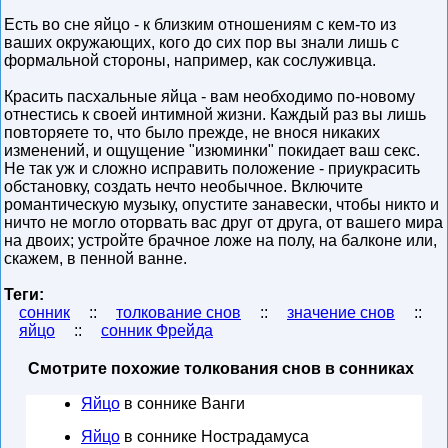
Есть во сне яйцо - к близким отношениям с кем-то из
ваших окружающих, кого до сих пор вы знали лишь с
формальной стороны, например, как сослуживца.
Красить пасхальные яйца - вам необходимо по-новому
отнестись к своей интимной жизни. Каждый раз вы лишь
повторяете то, что было прежде, не внося никаких
изменений, и ощущение "изюминки" покидает ваш секс.
Не так уж и сложно исправить положение - приукрасить
обстановку, создать нечто необычное. Включите
романтическую музыку, опустите занавески, чтобы никто и
ничто не могло оторвать вас друг от друга, от вашего мира
на двоих; устройте брачное ложе на полу, на балконе или,
скажем, в пенной ванне.
Теги:
сонник
::
толкование снов
::
значение снов
::
яйцо
::
сонник Фрейда
Смотрите похожие толкования снов в сонниках
Яйцо
в соннике Ванги
Яйцо
в соннике Нострадамуса