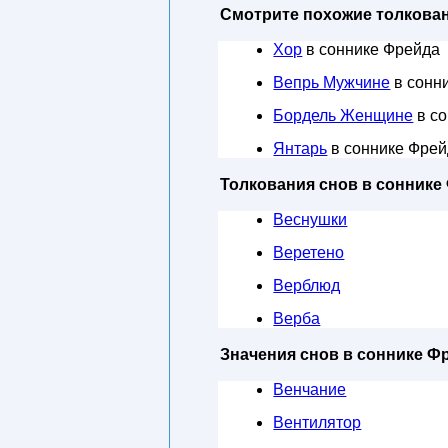
Смотрите похожие толкован
Хор
в соннике Фрейда
Вепрь Мужчине
в сонн
Бордель Женщине
в со
Янтарь
в соннике Фре
Толкования снов в соннике
Веснушки
Веретено
Верблюд
Верба
Значения снов в соннике Ф
Венчание
Вентилятор