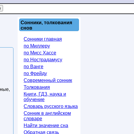
Сонники, толкования
снов
Сонники главная
по Миллеру
по Мисс Хассе
по Нострадамусу
по Ванге
по Фрейду
Современный сонник
Толкования
жные,
Книги, ГДЗ, наука и
обучение
Словарь русского языка
Сонник в английском
словаре
Найти значение сна
Обратная связь