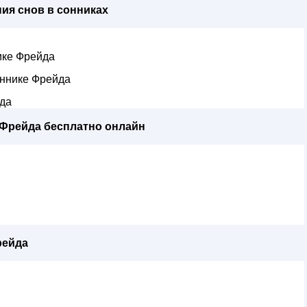
ия снов в сонниках
ике Фрейда
ннике Фрейда
йда
 Фрейда бесплатно онлайн
рейда