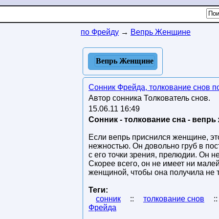
по Фрейду
→
Вепрь Женщине
Вепрь Женщине
Сонник Фрейда, толкование снов п
Автор сонника Толкователь снов.
15.06.11 16:49
Сонник - толкование сна - вепрь
Если вепрь приснился женщине, это
нежностью. Он довольно груб в пос
с его точки зрения, прелюдии. Он 
Скорее всего, он не имеет ни мале
женщиной, чтобы она получила не т
Теги:
сонник
::
толкование снов
:
Фрейда