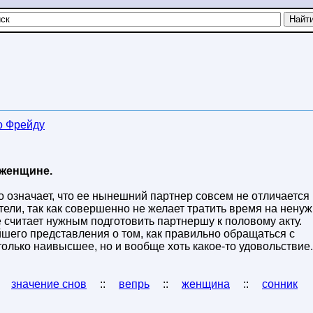
о Фрейду
 женщине.
 означает, что ее нынешний партнер совсем не отличается
тели, так как совершенно не желает тратить время на нену
не считает нужным подготовить партнершу к половому акту.
йшего представления о том, как правильно обращаться с
олько наивысшее, но и вообще хоть какое-то удовольствие.
:
значение снов
::
вепрь
::
женщина
::
сонник