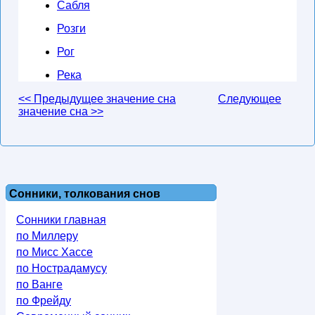
Сабля
Розги
Рог
Река
<< Предыдущее значение сна
Следующее
значение сна >>
Сонники, толкования снов
Сонники главная
по Миллеру
по Мисс Хассе
по Нострадамусу
по Ванге
по Фрейду