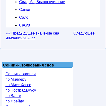
Свадьба, Бракосочетание
Санки
Сало
Сабля
<< Предыдущее значение сна
Следующее
значение сна >>
Сонники, толкования снов
Сонники главная
по Миллеру
по Мисс Хассе
по Нострадамусу
по Ванге
по Фрейду