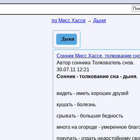
по Мисс Хассе
→
Дыня
Дыня
Сонник Мисс Хассе, толкование сн
Автор сонника Толкователь снов.
30.07.11 12:21
Сонник - толкование сна - дыня.
видеть - иметь хороших друзей
кушать - болезнь
срывать - большая бедность
много на огороде - умеренное благ
покупать - отдать недостойному св