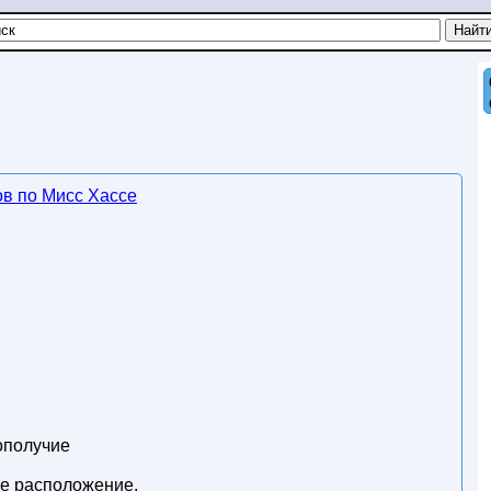
ов по Мисс Хассе
ополучие
ое расположение.