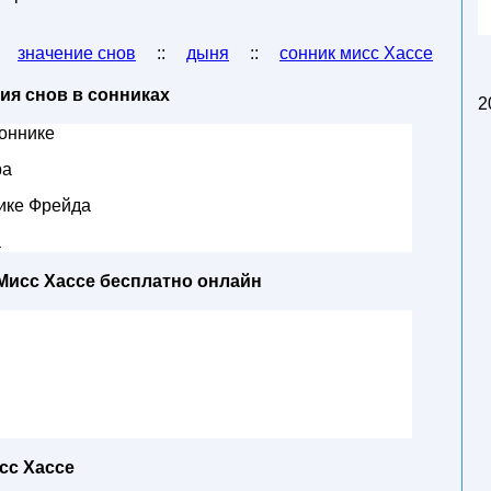
:
значение снов
::
дыня
::
сонник мисс Хассе
ия снов в сонниках
2
оннике
ра
ике Фрейда
а
Мисс Хассе бесплатно онлайн
сс Хассе