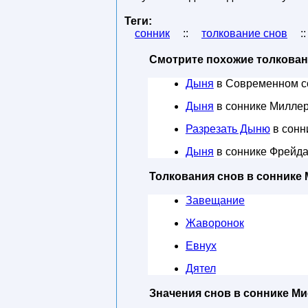
Теги:
сонник
::
толкование снов
:
Смотрите похожие толкован
Дыня
в Современном с
Дыня
в соннике Милле
Разрезать Дыню
в сонн
Дыня
в соннике Фрейд
Толкования снов в соннике 
Завещание
Жаворонок
Евнух
Дятел
Значения снов в соннике Ми