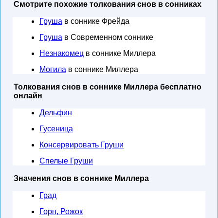
Смотрите похожие толкования снов в сонниках
Груша
в соннике Фрейда
Груша
в Современном соннике
Незнакомец
в соннике Миллера
Могила
в соннике Миллера
Толкования снов в соннике Миллера бесплатно
онлайн
Дельфин
Гусеница
Консервировать Груши
Спелые Груши
Значения снов в соннике Миллера
Град
Горн, Рожок