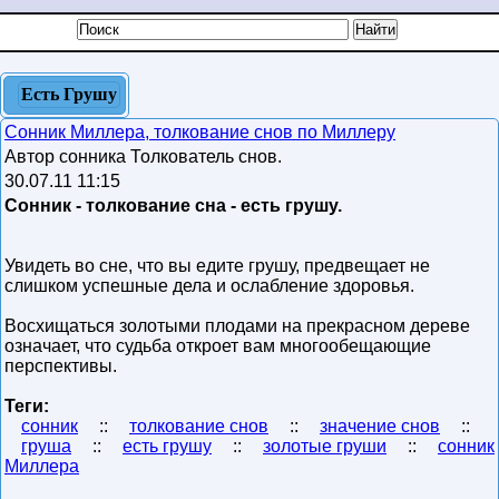
Есть Грушу
Сонник Миллера, толкование снов по Миллеру
Автор сонника Толкователь снов.
30.07.11 11:15
Сонник - толкование сна - есть грушу.
Увидеть во сне, что вы едите грушу, предвещает не
слишком успешные дела и ослабление здоровья.
Восхищаться золотыми плодами на прекрасном дереве
означает, что судьба откроет вам многообещающие
перспективы.
Теги:
сонник
::
толкование снов
::
значение снов
::
груша
::
есть грушу
::
золотые груши
::
сонник
Миллера