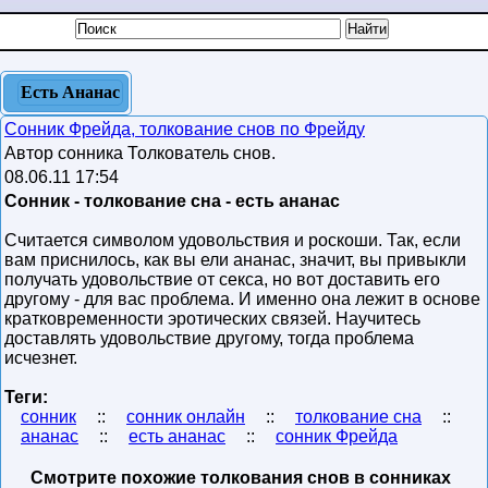
Есть Ананас
Сонник Фрейда, толкование снов по Фрейду
Автор сонника Толкователь снов.
08.06.11 17:54
Сонник - толкование сна - есть ананас
Считается символом удовольствия и роскоши. Так, если
вам приснилось, как вы ели ананас, значит, вы привыкли
получать удовольствие от секса, но вот доставить его
другому - для вас проблема. И именно она лежит в основе
кратковременности эротических связей. Научитесь
доставлять удовольствие другому, тогда проблема
исчезнет.
Теги:
сонник
::
сонник онлайн
::
толкование сна
::
ананас
::
есть ананас
::
сонник Фрейда
Смотрите похожие толкования снов в сонниках