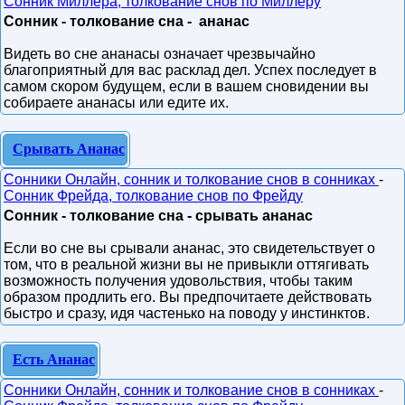
Сонник Миллера, толкование снов по Миллеру
Сонник - толкование сна - ананас
Видеть во сне ананасы означает чрезвычайно
благоприятный для вас расклад дел. Успех последует в
самом скором будущем, если в вашем сновидении вы
собираете ананасы или едите их.
Срывать Ананас
Сонники Онлайн, сонник и толкование снов в сонниках
-
Сонник Фрейда, толкование снов по Фрейду
Сонник - толкование сна - срывать ананас
Если во сне вы срывали ананас, это свидетельствует о
том, что в реальной жизни вы не привыкли оттягивать
возможность получения удовольствия, чтобы таким
образом продлить его. Вы предпочитаете действовать
быстро и сразу, идя частенько на поводу у инстинктов.
Есть Ананас
Сонники Онлайн, сонник и толкование снов в сонниках
-