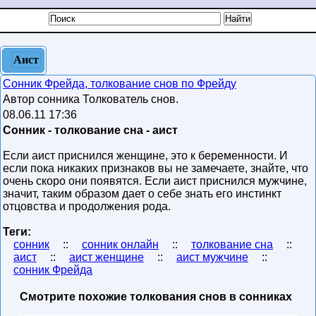
Аист
Сонник Фрейда, толкование снов по Фрейду
Автор сонника Толкователь снов.
08.06.11 17:36
Сонник - толкование сна - аист
Если аист приснился женщине, это к беременности. И
если пока никаких признаков вы не замечаете, знайте, что
очень скоро они появятся. Если аист приснился мужчине,
значит, таким образом дает о себе знать его инстинкт
отцовства и продолжения рода.
Теги:
сонник
::
сонник онлайн
::
толкование сна
::
аист
::
аист женщине
::
аист мужчине
::
сонник Фрейда
Смотрите похожие толкования снов в сонниках