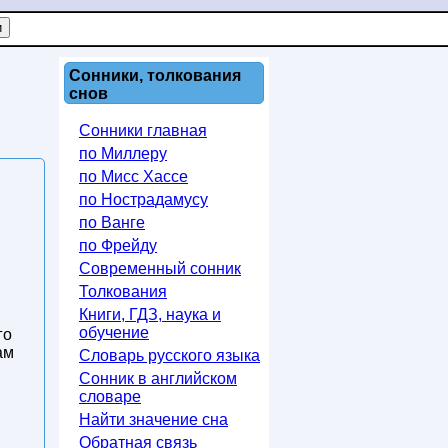
Сонники, толкования
снов
Сонники главная
по Миллеру
по Мисс Хассе
по Нострадамусу
по Ванге
по Фрейду
Современный сонник
Толкования
Книги, ГДЗ, наука и
обучение
го
ам
Словарь русского языка
Сонник в английском
словаре
Найти значение сна
Обратная связь