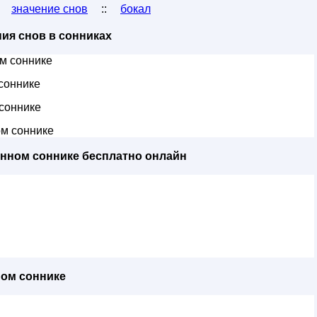
:
значение снов
::
бокал
ия снов в сонниках
м соннике
соннике
соннике
м соннике
енном соннике бесплатно онлайн
ном соннике