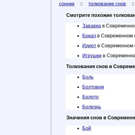
сонник
::
толкование снов
:
Смотрите похожие толкован
Заварка
в Современно
Бокал
в Современном 
Идиот
в Современном 
Игрушки
в Современно
Толкования снов в Соврем
Боль
Болтовня
Болото
Болезнь
Значения снов в Современ
Бой