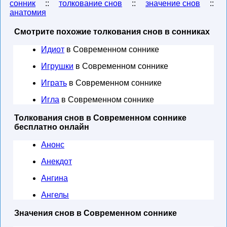
сонник
::
толкование снов
::
значение снов
::
анатомия
Смотрите похожие толкования снов в сонниках
Идиот
в Современном соннике
Игрушки
в Современном соннике
Играть
в Современном соннике
Игла
в Современном соннике
Толкования снов в Современном соннике
бесплатно онлайн
Анонс
Анекдот
Ангина
Ангелы
Значения снов в Современном соннике