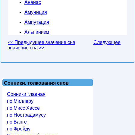
Ананас
Амуниция
Ампутация
Альпинизм
<< Предыдущее значение сна
Следующее
значение сна >>
Сонники, толкования снов
Сонники главная
по Миллеру
по Мисс Хассе
по Нострадамусу
по Ванге
по Фрейду