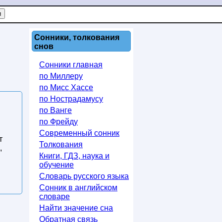
Сонники, толкования
снов
Сонники главная
по Миллеру
по Мисс Хассе
по Нострадамусу
по Ванге
по Фрейду
Современный сонник
т
Толкования
,
Книги, ГДЗ, наука и
обучение
Словарь русского языка
Сонник в английском
словаре
Найти значение сна
Обратная связь