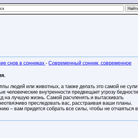
ние снов в сонниках
-
Современный сонник, современное
я.
уппы людей или животных, а также делать это самой не сули
ые человеческие внутренности предвещает угрозу бедности
жд на лучшую жизнь. Самой расчленять и вытаскивать
 неотвязчиво преследовать вас, расстраивая ваши планы.
ию – вам придется собрать все силы, чтобы не отчаяться в