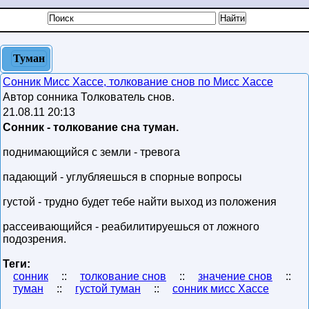
Туман
Сонник Мисс Хассе, толкование снов по Мисс Хассе
Автор сонника Толкователь снов.
21.08.11 20:13
Сонник - толкование сна туман.
поднимающийся с земли - тревога
падающий - углубляешься в спорные вопросы
густой - трудно будет тебе найти выход из положения
рассеивающийся - реабилитируешься от ложного
подозрения.
Теги:
сонник
::
толкование снов
::
значение снов
::
туман
::
густой туман
::
сонник мисс Хассе