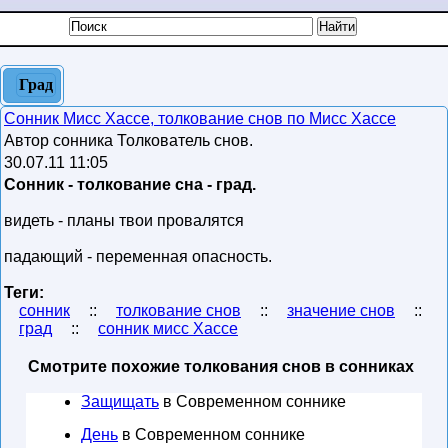
Град
Сонник Мисс Хассе, толкование снов по Мисс Хассе
Автор сонника Толкователь снов.
30.07.11 11:05
Сонник - толкование сна - град.
видеть - планы твои провалятся
падающий - переменная опасность.
Теги:
сонник
::
толкование снов
::
значение снов
::
град
::
сонник мисс Хассе
Смотрите похожие толкования снов в сонниках
Защищать
в Современном соннике
День
в Современном соннике