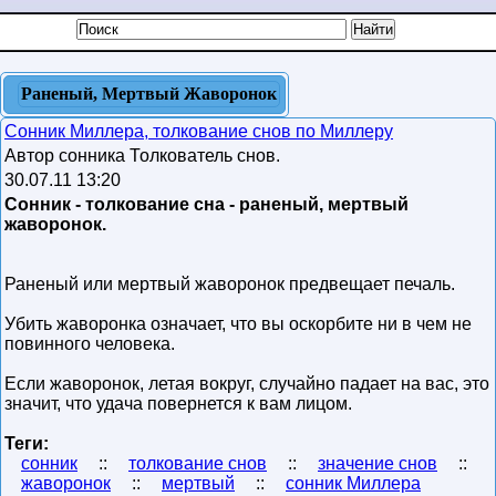
Раненый, Мертвый Жаворонок
Сонник Миллера, толкование снов по Миллеру
Автор сонника Толкователь снов.
30.07.11 13:20
Сонник - толкование сна - раненый, мертвый
жаворонок.
Раненый или мертвый жаворонок предвещает печаль.
Убить жаворонка означает, что вы оскорбите ни в чем не
повинного человека.
Если жаворонок, летая вокруг, случайно падает на вас, это
значит, что удача повернется к вам лицом.
Теги:
сонник
::
толкование снов
::
значение снов
::
жаворонок
::
мертвый
::
сонник Миллера