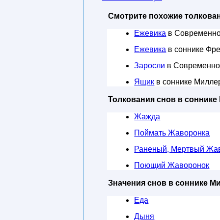
Смотрите похожие толкован
Ежевика
в Современно
Ежевика
в соннике Фр
Заросли
в Современно
Ящик
в соннике Милле
Толкования снов в соннике
Жажда
Поймать Жаворонка
Раненый, Мертвый Жа
Поющий Жаворонок
Значения снов в соннике М
Еда
Дыня