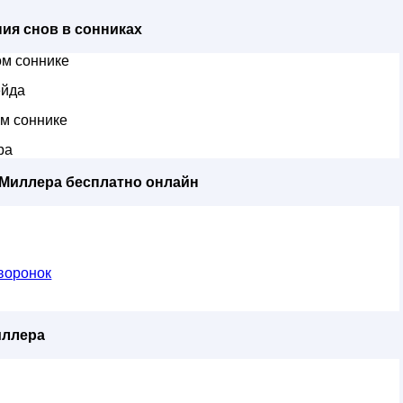
ия снов в сонниках
м соннике
ейда
м соннике
ра
 Миллера бесплатно онлайн
воронок
иллера