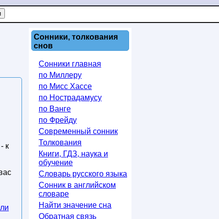
Сонники, толкования
снов
Сонники главная
по Миллеру
по Мисс Хассе
по Нострадамусу
по Ванге
по Фрейду
Современный сонник
Толкования
- к
Книги, ГДЗ, наука и
обучение
вас
Словарь русского языка
Сонник в английском
словаре
Найти значение сна
сли
Обратная связь