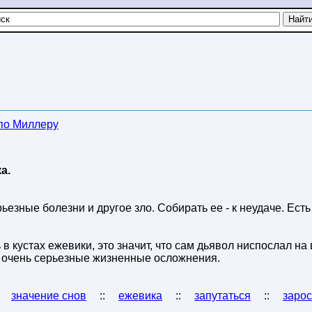
 по Миллеру
а.
ьезные болезни и другое зло. Собирать ее - к неудаче. Есть 
 в кустах ежевики, это значит, что сам дьявол ниспослал на 
ть очень серьезные жизненные осложнения.
:
значение снов
::
ежевика
::
запутаться
::
заро