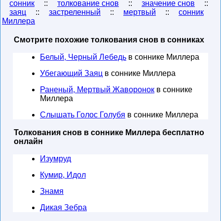
сонник
::
толкование снов
::
значение снов
::
заяц
::
застреленный
::
мертвый
::
сонник
Миллера
Смотрите похожие толкования снов в сонниках
Белый, Черный Лебедь
в соннике Миллера
Убегающий Заяц
в соннике Миллера
Раненый, Мертвый Жаворонок
в соннике
Миллера
Слышать Голос Голубя
в соннике Миллера
Толкования снов в соннике Миллера бесплатно
онлайн
Изумруд
Кумир, Идол
Знамя
Дикая Зебра