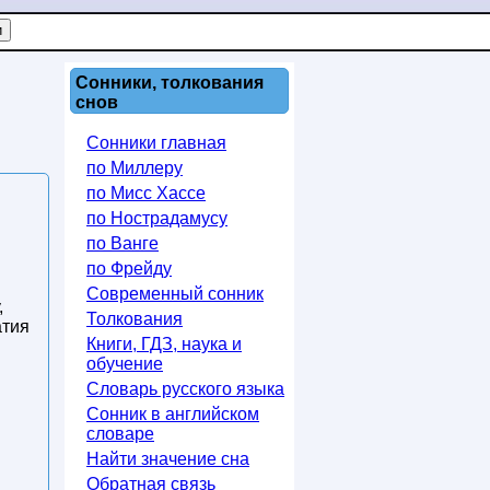
Сонники, толкования
снов
Сонники главная
по Миллеру
по Мисс Хассе
по Нострадамусу
по Ванге
по Фрейду
Современный сонник
,
Толкования
атия
Книги, ГДЗ, наука и
обучение
Словарь русского языка
Сонник в английском
словаре
Найти значение сна
Обратная связь