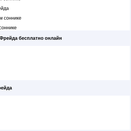
ейда
м соннике
соннике
 Фрейда бесплатно онлайн
рейда