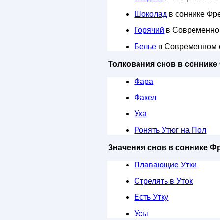
Шоколад
в соннике Фр
Горячий
в Современно
Белье
в Современном 
Толкования снов в соннике
Фара
Факел
Уха
Ронять Утюг на Пол
Значения снов в соннике Ф
Плавающие Утки
Стрелять в Уток
Есть Утку
Усы