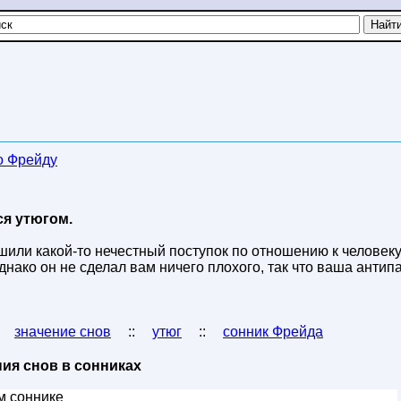
о Фрейду
ся утюгом.
шили какой-то нечестный поступок по отношению к человеку
днако он не сделал вам ничего плохого, так что ваша антип
:
значение снов
::
утюг
::
сонник Фрейда
ия снов в сонниках
м соннике