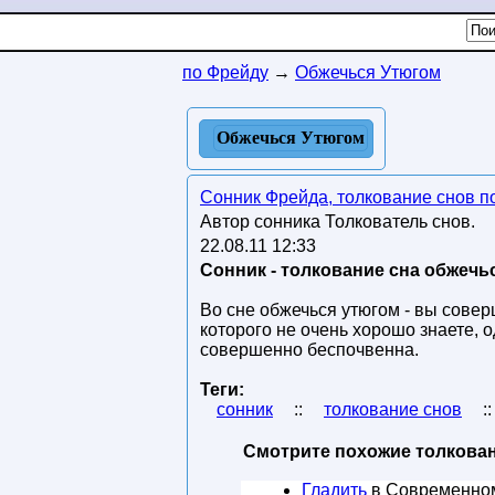
по Фрейду
→
Обжечься Утюгом
Обжечься Утюгом
Сонник Фрейда, толкование снов п
Автор сонника Толкователь снов.
22.08.11 12:33
Сонник - толкование сна обжечь
Во сне обжечься утюгом - вы совер
которого не очень хорошо знаете, о
совершенно беспочвенна.
Теги:
сонник
::
толкование снов
:
Смотрите похожие толкован
Гладить
в Современно