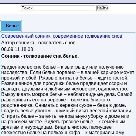
Белье
Современный сонник, современное толкование снов
Автор сонника Толкователь снов.
08.09.11 18:08
Сонник - толкование сна белье.
Увиденное во сне белье – к выигрышу или получению
наследства. Если белье порвано – в вашей карьере может
произойти сбой. Ржавые пятна на белье – ждите гостей.
Развешенное для просушки белье предвещает ссоры и
разлад с друзьями и любимым человеком, одиночество.
Выкручивать мокрое белье – неблаговидные дела. Самой
развешивать его на веревке – болезнь близкого
родственника. Снимать с веревки сухое – беда в доме.
Гладить белье утюгом – шумный визит веселой компании.
Стирать белье – затеять генеральную уборку в доме или
на рабочем месте. Видеть грязное белье – к семейным
дрязгам и неурядицам. Видеть чистое, пахнущее
свежестью белье на полках шкафа – к материальному