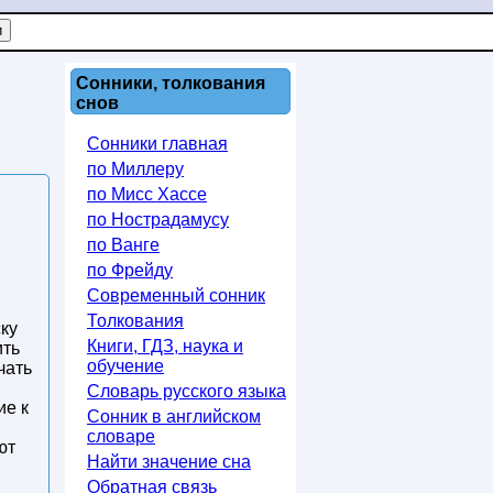
Сонники, толкования
снов
Сонники главная
по Миллеру
по Мисс Хассе
по Нострадамусу
по Ванге
по Фрейду
Современный сонник
Толкования
ску
Книги, ГДЗ, наука и
ить
обучение
чать
Словарь русского языка
ие к
Сонник в английском
словаре
ют
Найти значение сна
Обратная связь