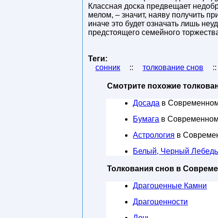
Классная доска предвещает недобры
мелом, – значит, наяву получить пр
иначе это будет означать лишь неу
предстоящего семейного торжества
Теги:
сонник
::
толкование снов
:
Смотрите похожие толкован
Досада
в Современном
Бумага
в Современном
Астрология
в Совреме
Белый, Черный Лебед
Толкования снов в Соврем
Драгоценные Камни
Драгоценности
Дочь