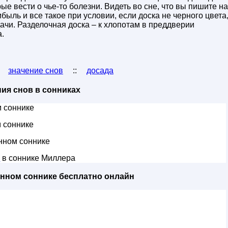
е вести о чье-то болезни. Видеть во сне, что вы пишите на
ибыль и все такое при условии, если доска не черного цвета
дачи. Разделочная доска – к хлопотам в преддверии
.
:
значение снов
::
досада
ия снов в сонниках
 соннике
 соннике
нном соннике
ь
в соннике Миллера
енном соннике бесплатно онлайн