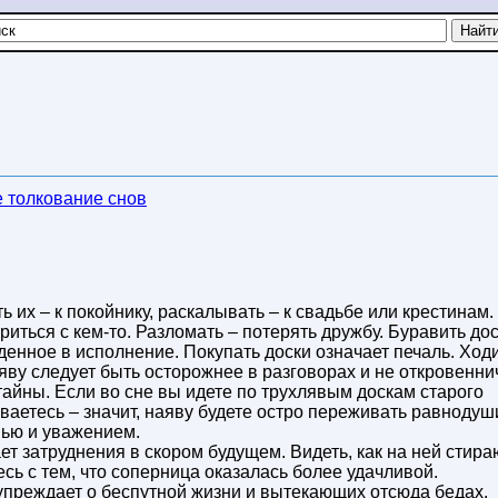
 толкование снов
ть их – к покойнику, раскалывать – к свадьбе или крестинам.
иться с кем-то. Разломать – потерять дружбу. Буравить до
енное в исполнение. Покупать доски означает печаль. Ход
наяву следует быть осторожнее в разговорах и не откровенни
 тайны. Если во сне вы идете по трухлявым доскам старого
иваетесь – значит, наяву будете остро переживать равнодуш
овью и уважением.
т затруднения в скором будущем. Видеть, как на ней стира
есь с тем, что соперница оказалась более удачливой.
преждает о беспутной жизни и вытекающих отсюда бедах.