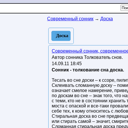
Современный сонник
→
Доска
Доска
Современный сонник, современное
Автор сонника Толкователь снов.
14.09.11 18:45
Сонник - толкование сна доска.
Тесать во сне доски – к ссоре, пили
Склеивать сломанную доску – помир
означает смелое намерение, привед
по доскам во сне – знак того, что 
с теми, кто не в состоянии хранить
моста с опаской и все-таки провал
себе тех, к кому относитесь с люб
Стиральная доска во сне предвещае
или стирать самой – значит, смирит
Сломанная стиральная доска преду