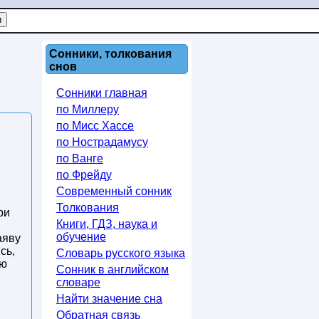
Сонники, толкования
снов
Сонники главная
по Миллеру
по Мисс Хассе
по Нострадамусу
по Ванге
по Фрейду
Современный сонник
Толкования
ри
Книги, ГДЗ, наука и
обучение
аяву
сь,
Словарь русского языка
ую
Сонник в английском
словаре
Найти значение сна
Обратная связь