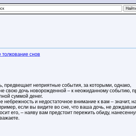
 толкование снов
ь, предвещает неприятные события, за которыми, однако,
 сне свою дочь новорожденной – к неожиданному событию, п
пной суммой денег.
е небрежность и недостаточное внимание к вам – значит, н
пример, если вы видите во сне, что ваша дочь, не дождавши
носит его, – наяву вам предстоит пережить обиду, нанесенн
уважаете.