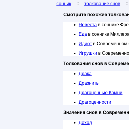
сонник
::
толкование снов
:
Смотрите похожие толкован
Невеста
в соннике Фр
Еда
в соннике Миллер
Идиот
в Современном 
Игрушки
в Современно
Толкования снов в Соврем
Драка
Дразнить
Драгоценные Камни
Драгоценности
Значения снов в Современ
Доход