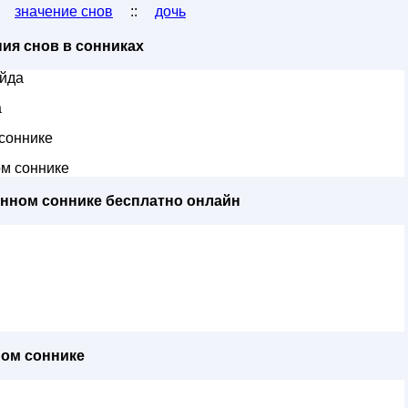
:
значение снов
::
дочь
ия снов в сонниках
ейда
а
соннике
м соннике
енном соннике бесплатно онлайн
ном соннике