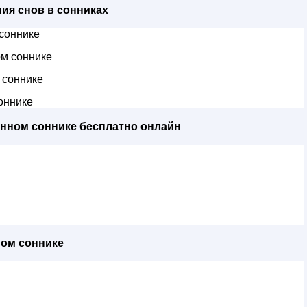
ия снов в сонниках
соннике
м соннике
 соннике
оннике
енном соннике бесплатно онлайн
ном соннике