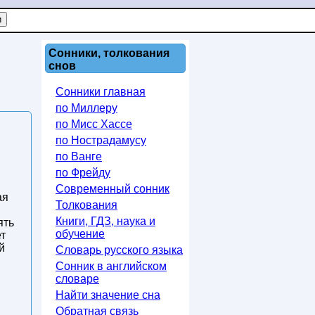
Сонники, толкования
снов
Сонники главная
по Миллеру
по Мисс Хассе
по Нострадамусу
по Ванге
по Фрейду
Современный сонник
ая
Толкования
Книги, ГДЗ, наука и
ять
обучение
ет
й
Словарь русского языка
Сонник в английском
словаре
Найти значение сна
Обратная связь