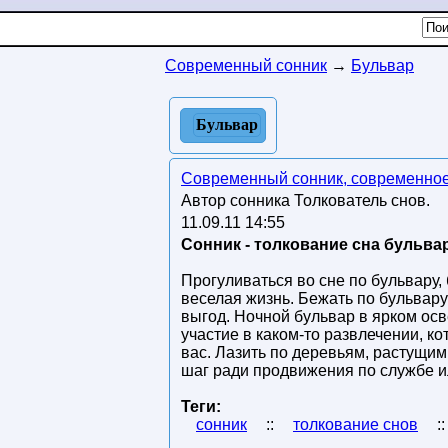
Современный сонник
→
Бульвар
Бульвар
Современный сонник, современное
Автор сонника Толкователь снов.
11.09.11 14:55
Сонник - толкование сна бульвар
Прогуливаться во сне по бульвару,
веселая жизнь. Бежать по бульвар
выгод. Ночной бульвар в ярком ос
участие в каком-то развлечении, к
вас. Лазить по деревьям, растущим
шаг ради продвижения по службе и
Теги:
сонник
::
толкование снов
: