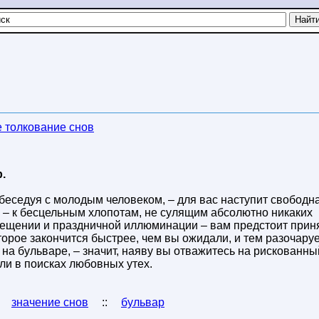
 толкование снов
.
 беседуя с молодым человеком, – для вас наступит свободн
у – к бесцельным хлопотам, не сулящим абсолютно никаких
вещении и праздничной иллюминации – вам предстоит прин
оторое закончится быстрее, чем вы ожидали, и тем разочару
 на бульваре, – значит, наяву вы отважитесь на рискованны
ли в поисках любовных утех.
:
значение снов
::
бульвар