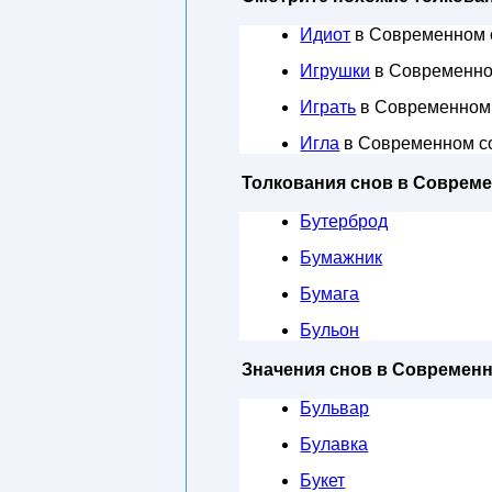
Идиот
в Современном 
Игрушки
в Современно
Играть
в Современном
Игла
в Современном с
Толкования снов в Соврем
Бутерброд
Бумажник
Бумага
Бульон
Значения снов в Современ
Бульвар
Булавка
Букет