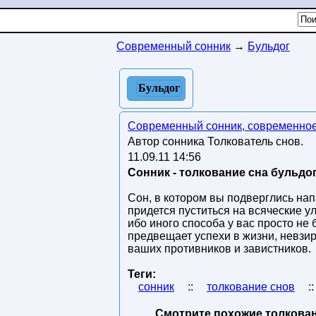
Современный сонник
→
Бульдог
Бульдог
Современный сонник, современное
Автор сонника Толкователь снов.
11.09.11 14:56
Сонник - толкование сна бульдог
Сон, в котором вы подверглись нап
придется пуститься на всяческие у
ибо иного способа у вас просто не 
предвещает успехи в жизни, невзи
ваших противников и завистников.
Теги:
сонник
::
толкование снов
:
Смотрите похожие толкован