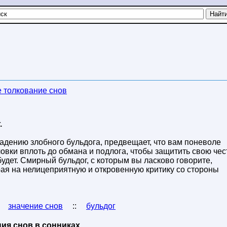
 толкование снов
.
адению злобного бульдога, предвещает, что вам поневоле
ловки вплоть до обмана и подлога, чтобы защитить свою чес
будет. Смирный бульдог, с которым вы ласково говорите,
рая на нелицеприятную и откровенную критику со стороны
:
значение снов
::
бульдог
ия снов в сонниках