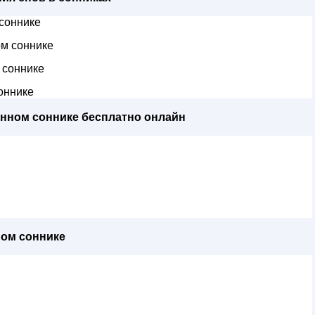
соннике
м соннике
 соннике
оннике
енном соннике бесплатно онлайн
ном соннике