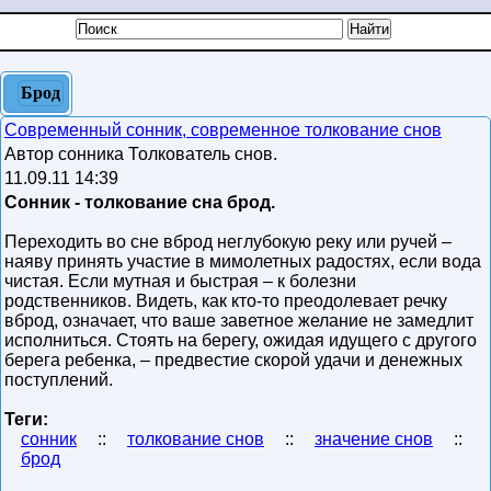
Брод
Современный сонник, современное толкование снов
Автор сонника Толкователь снов.
11.09.11 14:39
Сонник - толкование сна брод.
Переходить во сне вброд неглубокую реку или ручей –
наяву принять участие в мимолетных радостях, если вода
чистая. Если мутная и быстрая – к болезни
родственников. Видеть, как кто-то преодолевает речку
вброд, означает, что ваше заветное желание не замедлит
исполниться. Стоять на берегу, ожидая идущего с другого
берега ребенка, – предвестие скорой удачи и денежных
поступлений.
Теги:
сонник
::
толкование снов
::
значение снов
::
брод