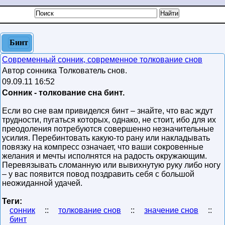
Бинт
Современный сонник, современное толкование снов
Автор сонника Толкователь снов.
09.09.11 16:52
Сонник - толкование сна бинт.
Если во сне вам привиделся бинт – знайте, что вас ждут
трудности, пугаться которых, однако, не стоит, ибо для их
преодоления потребуются совершенно незначительные
усилия. Перебинтовать какую-то рану или накладывать
повязку на компресс означает, что ваши сокровенные
желания и мечты исполнятся на радость окружающим.
Перевязывать сломанную или вывихнутую руку либо ногу
– у вас появится повод поздравить себя с большой
неожиданной удачей.
Теги:
сонник
::
толкование снов
::
значение снов
::
бинт