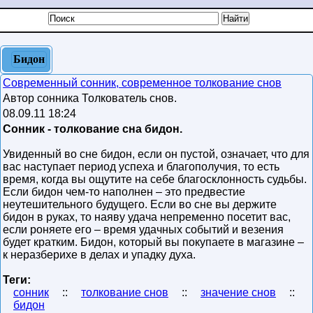
Бидон
Современный сонник, современное толкование снов
Автор сонника Толкователь снов.
08.09.11 18:24
Сонник - толкование сна бидон.
Увиденный во сне бидон, если он пустой, означает, что для
вас наступает период успеха и благополучия, то есть
время, когда вы ощутите на себе благосклонность судьбы.
Если бидон чем-то наполнен – это предвестие
неутешительного будущего. Если во сне вы держите
бидон в руках, то наяву удача непременно посетит вас,
если роняете его – время удачных событий и везения
будет кратким. Бидон, который вы покупаете в магазине –
к неразберихе в делах и упадку духа.
Теги:
сонник
::
толкование снов
::
значение снов
::
бидон