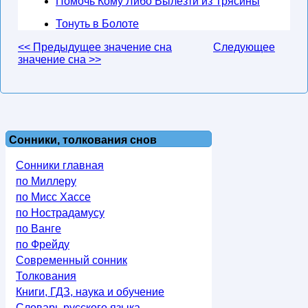
Помочь Кому Либо Вылезти из Трясины
Тонуть в Болоте
<< Предыдущее значение сна
Следующее
значение сна >>
Сонники, толкования снов
Сонники главная
по Миллеру
по Мисс Хассе
по Нострадамусу
по Ванге
по Фрейду
Современный сонник
Толкования
Книги, ГДЗ, наука и обучение
Словарь русского языка