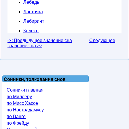
Лебедь
Ласточка
Лабиринт
Колесо
<< Предыдущее значение сна
Следующее
значение сна >>
Сонники, толкования снов
Сонники главная
по Миллеру
по Мисс Хассе
по Нострадамусу
по Ванге
по Фрейду