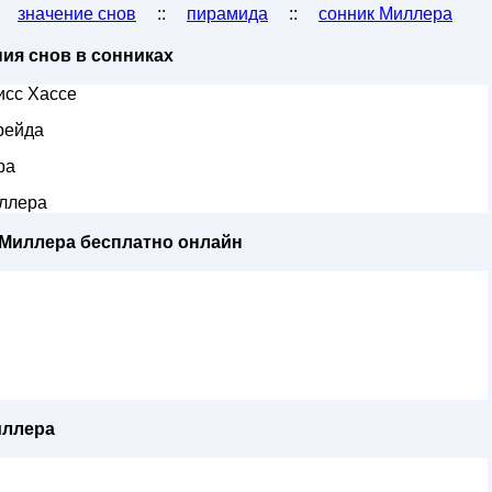
:
значение снов
::
пирамида
::
сонник Миллера
ия снов в сонниках
исс Хассе
рейда
ра
ллера
 Миллера бесплатно онлайн
иллера