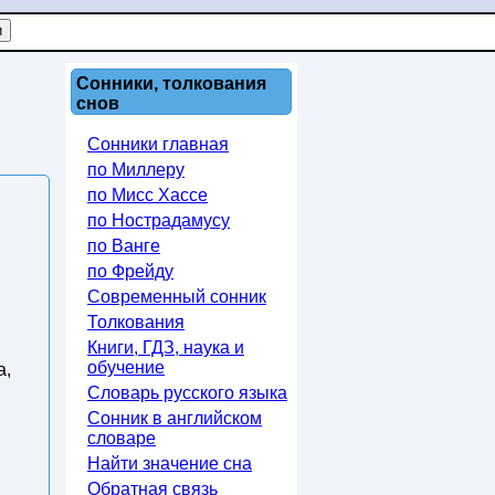
Сонники, толкования
снов
Сонники главная
по Миллеру
по Мисс Хассе
по Нострадамусу
по Ванге
по Фрейду
Современный сонник
Толкования
Книги, ГДЗ, наука и
обучение
а,
Словарь русского языка
Сонник в английском
словаре
Найти значение сна
Обратная связь