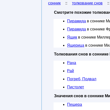
сонник
::
толкование снов
:
Смотрите похожие толкован
Пирамида
в соннике М
Пирамида
в соннике Ф
Ящик
в соннике Милле
Ящерица
в соннике Ми
Толкования снов в соннике
Рана
Рай
Погреб, Подвал
Пистолет
Значения снов в соннике М
Пещера