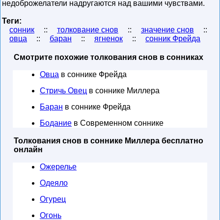
недоброжелатели надругаются над вашими чувствами.
Теги:
сонник
::
толкование снов
::
значение снов
::
овца
::
баран
::
ягненок
::
сонник Фрейда
Смотрите похожие толкования снов в сонниках
Овца
в соннике Фрейда
Стричь Овец
в соннике Миллера
Баран
в соннике Фрейда
Бодание
в Современном соннике
Толкования снов в соннике Миллера бесплатно
онлайн
Ожерелье
Одеяло
Огурец
Огонь