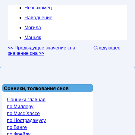
Незнакомец
Наводнение
Могила
Маньяк
<< Предыдущее значение сна
Следующее
значение сна >>
Сонники, толкования снов
Сонники главная
по Миллеру
по Мисс Хассе
по Нострадамусу
по Ванге
по Фрейду