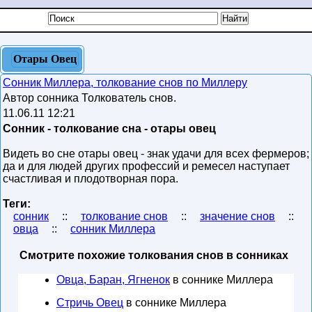
Отары Овец
Сонник Миллера, толкование снов по Миллеру
Автор сонника Толкователь снов.
11.06.11 12:21
Сонник - толкование сна - отары овец
Видеть во сне отары овец - знак удачи для всех фермеров;
да и для людей других профессий и ремесел наступает
счастливая и плодотворная пора.
Теги:
сонник
::
толкование снов
::
значение снов
::
овца
::
сонник Миллера
Смотрите похожие толкования снов в сонниках
Овца, Баран, Ягненок
в соннике Миллера
Стричь Овец
в соннике Миллера