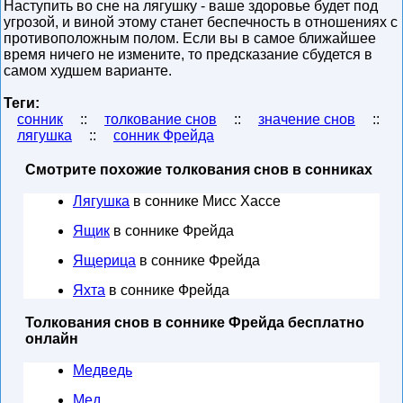
Наступить во сне на лягушку - ваше здоровье будет под
угрозой, и виной этому станет беспечность в отношениях с
противоположным полом. Если вы в самое ближайшее
время ничего не измените, то предсказание сбудется в
самом худшем варианте.
Теги:
сонник
::
толкование снов
::
значение снов
::
лягушка
::
сонник Фрейда
Смотрите похожие толкования снов в сонниках
Лягушка
в соннике Мисс Хассе
Ящик
в соннике Фрейда
Ящерица
в соннике Фрейда
Яхта
в соннике Фрейда
Толкования снов в соннике Фрейда бесплатно
онлайн
Медведь
Мед