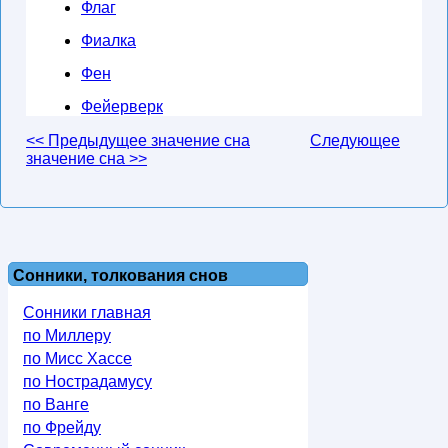
Флаг
Фиалка
Фен
Фейерверк
<< Предыдущее значение сна
Следующее
значение сна >>
Сонники, толкования снов
Сонники главная
по Миллеру
по Мисс Хассе
по Нострадамусу
по Ванге
по Фрейду