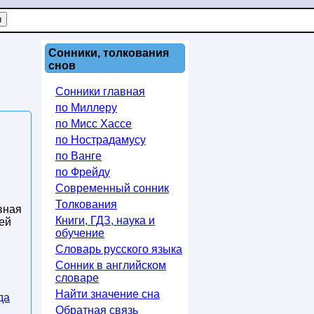
Сонники, толкования
снов
Сонники главная
по Миллеру
по Мисс Хассе
по Нострадамусу
по Ванге
по Фрейду
Современный сонник
Толкования
вная
Книги, ГДЗ, наука и
шей
обучение
Словарь русского языка
Сонник в английском
словаре
Найти значение сна
да
Обратная связь