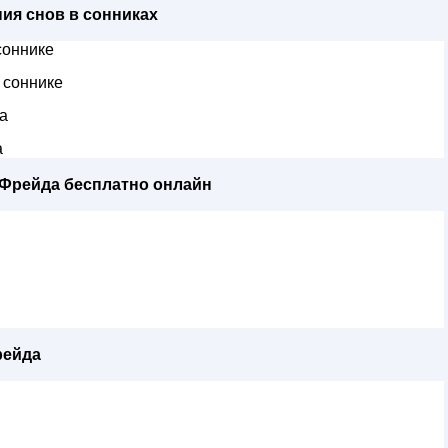
ия снов в сонниках
соннике
 соннике
а
а
 Фрейда бесплатно онлайн
рейда