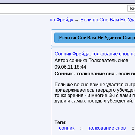
по Фрейду
→
Если во Сне Вам Не Уд
Если во Сне Вам Не Удается Сыгр
Сонник Фрейда, толкование снов п
Автор сонника Толкователь снов.
09.06.11 18:44
Сонник - толкование сна - если 
Если же во сне вам не удается сыгр
придерживаетесь твердого убежден
точка зрения - и многие бы с вами
души и самых твердых убеждений, и
Теги:
сонник
::
толкование снов
: