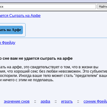
ается Сыграть на Арфе
ать на Арфе
о Фрейду
во сне вам не удается сыграть на арфе
ать на арфе, это свидетельствует о том, что в жизни вы
ия, что хороший секс без любви невозможен. Это субъекти
 поспорили. Иногда ваше тело может стать "предателем" ва
 ничего с этим не поделаешь.
:
значение снов
::
арфа
::
играть
::
сонник Фрей