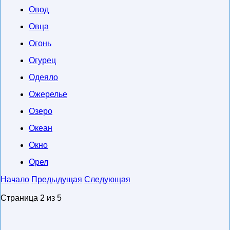
Овод
Овца
Огонь
Огурец
Одеяло
Ожерелье
Озеро
Океан
Окно
Орел
Начало
Предыдущая
Следующая
Cтраница 2 из 5