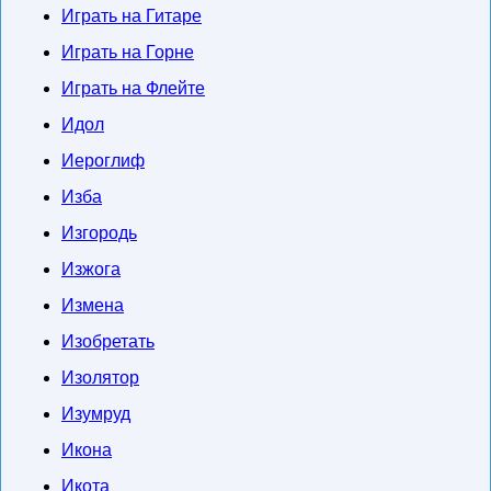
Играть на Гитаре
Играть на Горне
Играть на Флейте
Идол
Иероглиф
Изба
Изгородь
Изжога
Измена
Изобретать
Изолятор
Изумруд
Икона
Икота