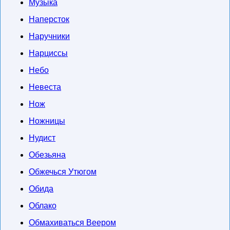
Музыка
Наперсток
Наручники
Нарциссы
Небо
Невеста
Нож
Ножницы
Нудист
Обезьяна
Обжечься Утюгом
Обида
Облако
Обмахиваться Веером