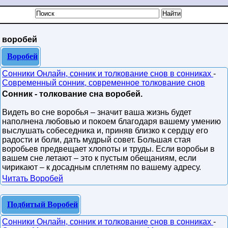
воробей
Воробей
Сонники Онлайн, сонник и толкование снов в сонниках
-
Современный сонник, современное толкование снов
Сонник - толкование сна воробей.
Видеть во сне воробья – значит ваша жизнь будет
наполнена любовью и покоем благодаря вашему умению
выслушать собеседника и, приняв близко к сердцу его
радости и боли, дать мудрый совет. Большая стая
воробьев предвещает хлопоты и труды. Если воробьи в
вашем сне летают – это к пустым обещаниям, если
чирикают – к досадным сплетням по вашему адресу.
Читать Воробей
Подбитый Воробей
Сонники Онлайн, сонник и толкование снов в сонниках
-