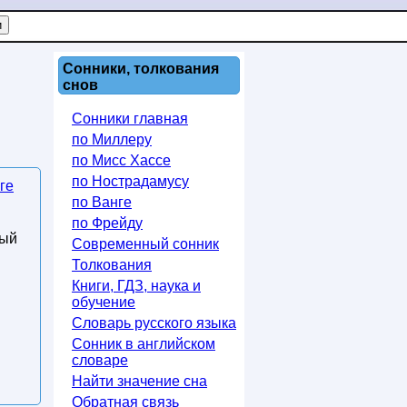
Сонники, толкования
снов
Сонники главная
по Миллеру
по Мисс Хассе
по Нострадамусу
ге
по Ванге
по Фрейду
ный
Современный сонник
Толкования
Книги, ГДЗ, наука и
обучение
Словарь русского языка
Сонник в английском
словаре
Найти значение сна
Обратная связь