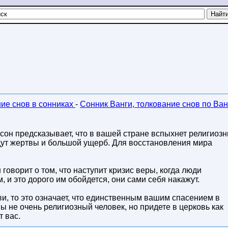
ние снов в сонниках
-
Сонник Ванги, толкование снов по Ван
й сон предсказывает, что в вашей стране вспыхнет религиоз
удут жертвы и большой ущерб. Для восстановления мира
 говорит о том, что наступит кризис веры, когда люди
 и это дорого им обойдется, они сами себя накажут.
и, то это означает, что единственным вашим спасением в
вы не очень религиозный человек, но придете в церковь как
т вас.