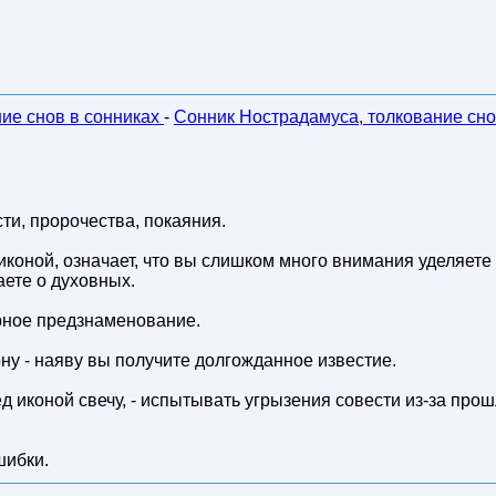
ние снов в сонниках
-
Сонник Нострадамуса, толкование сно
ти, пророчества, покаяния.
иконой, означает, что вы слишком много внимания уделяете
ете о духовных.
урное предзнаменование.
ону - наяву вы получите долгожданное известие.
ед иконой свечу, - испытывать угрызения совести из-за про
шибки.