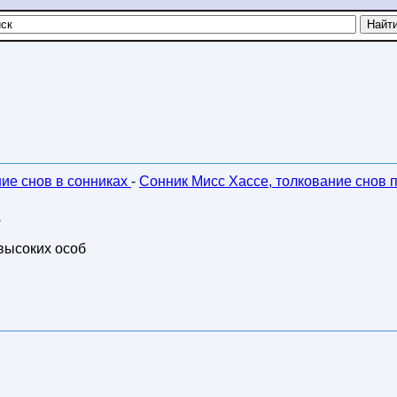
ние снов в сонниках
-
Сонник Мисс Хассе, толкование снов 
.
высоких особ