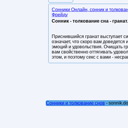
Сонники Онлайн, сонник и толкова
Фрейду
Сонник - толкование сна - гранат
Приснившийся гранат выступает сим
означает, что скоро вам доведется
эмоций и удовольствия. Очищать гра
вам свойственно оттягивать удовол
этом, и поэтому секс с вами - неср
Сонники и толкование снов
- sonnik.d