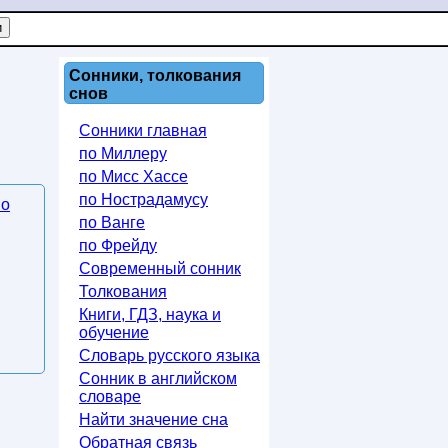
Сонники, толкования
снов
Сонники главная
по Миллеру
по Мисс Хассе
по Нострадамусу
по
по Ванге
по Фрейду
Современный сонник
Толкования
Книги, ГДЗ, наука и
обучение
Словарь русского языка
Сонник в английском
словаре
Найти значение сна
Обратная связь