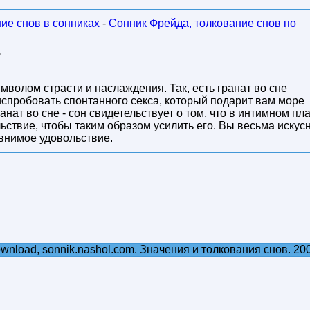
ние снов в сонниках
-
Сонник Фрейда, толкование снов по
.
волом страсти и наслаждения. Так, есть гранат во сне
 испробовать спонтанного секса, который подарит вам море
нат во сне - сон свидетельствует о том, что в интимном пл
ьствие, чтобы таким образом усилить его. Вы весьма искус
авнимое удовольствие.
ownload, sonnik.nashol.com. Значения и толкования снов. 20