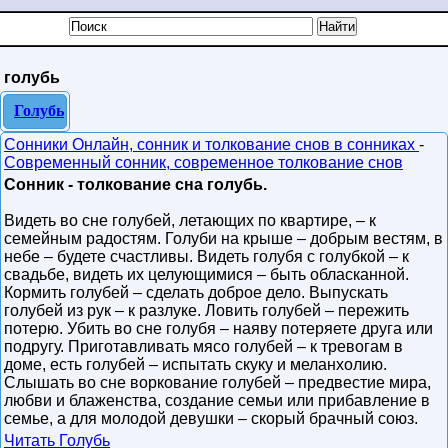
голубь
Голубь
Сонники Онлайн, сонник и толкование снов в сонниках
-
Современный сонник, современное толкование снов
Сонник - толкование сна голубь.
Видеть во сне голубей, летающих по квартире, – к
семейным радостям. Голуби на крыше – добрым вестям, в
небе – будете счастливы. Видеть голубя с голубкой – к
свадьбе, видеть их целующимися – быть обласканной.
Кормить голубей – сделать доброе дело. Выпускать
голубей из рук – к разлуке. Ловить голубей – пережить
потерю. Убить во сне голубя – наяву потеряете друга или
подругу. Приготавливать мясо голубей – к тревогам в
доме, есть голубей – испытать скуку и меланхолию.
Слышать во сне воркование голубей – предвестие мира,
любви и блаженства, создание семьи или прибавление в
семье, а для молодой девушки – скорый брачный союз.
Читать Голубь