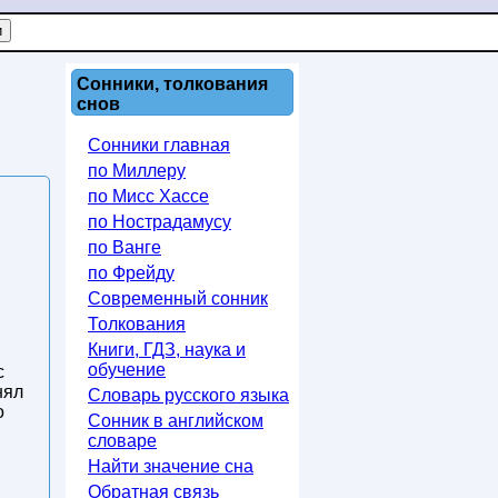
Сонники, толкования
снов
Сонники главная
по Миллеру
по Мисс Хассе
по Нострадамусу
по Ванге
по Фрейду
Современный сонник
Толкования
Книги, ГДЗ, наука и
обучение
с
нял
Словарь русского языка
о
Сонник в английском
словаре
Найти значение сна
Обратная связь