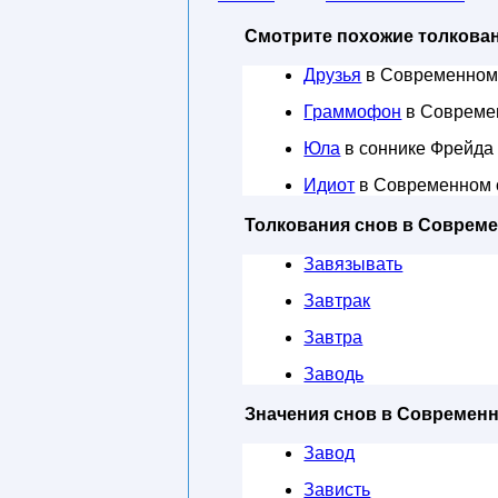
Смотрите похожие толкован
Друзья
в Современном
Граммофон
в Совреме
Юла
в соннике Фрейда
Идиот
в Современном 
Толкования снов в Соврем
Завязывать
Завтрак
Завтра
Заводь
Значения снов в Современ
Завод
Зависть