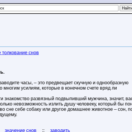
 толкование снов
ь.
 заводите часы, – это предвещает скучную и однообразную
ко многим усилиям, которые в конечном счете вряд ли
ти знакомство развязный подвыпивший мужчина, значит, ва
сколько невозможность излить душу человеку, который бы по
 во сне себе собаку или другое домашнее животное – сон, п
дущему.
:
значение снов
::
заводить