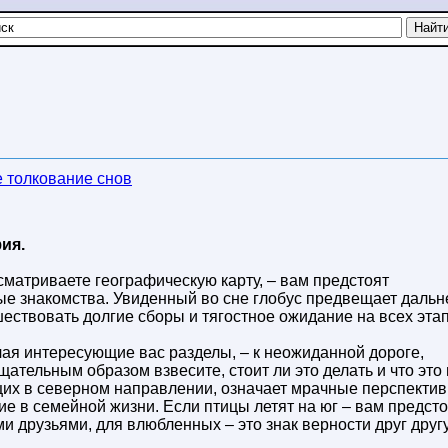
 толкование снов
ия.
ссматриваете географическую карту, – вам предстоят
ые знакомства. Увиденный во сне глобус предвещает дальн
ествовать долгие сборы и тягостное ожидание на всех эта
чая интересующие вас разделы, – к неожиданной дороге,
ательным образом взвесите, стоит ли это делать и что это
ящих в северном направлении, означает мрачные перспектив
е в семейной жизни. Если птицы летят на юг – вам предсто
и друзьями, для влюбленных – это знак верности друг другу