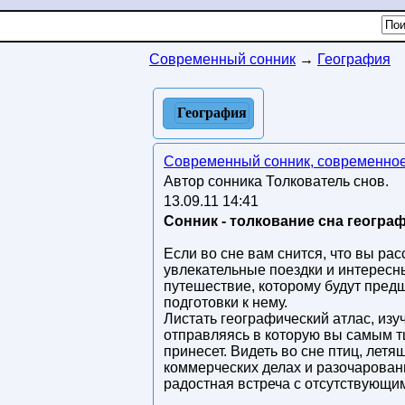
Современный сонник
→
География
География
Современный сонник, современное
Автор сонника Толкователь снов.
13.09.11 14:41
Сонник - толкование сна географ
Если во сне вам снится, что вы ра
увлекательные поездки и интересн
путешествие, которому будут предш
подготовки к нему.
Листать географический атлас, изу
отправляясь в которую вы самым тщ
принесет. Видеть во сне птиц, лет
коммерческих делах и разочаровани
радостная встреча с отсутствующим