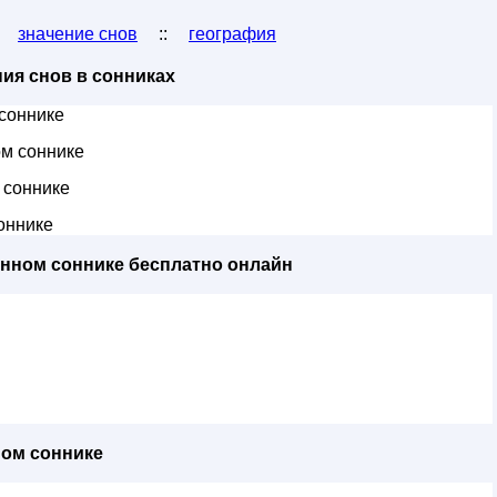
:
значение снов
::
география
ия снов в сонниках
соннике
м соннике
 соннике
оннике
енном соннике бесплатно онлайн
ном соннике