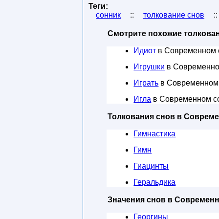
Теги:
сонник
::
толкование снов
:
Смотрите похожие толкован
Идиот
в Современном 
Игрушки
в Современно
Играть
в Современном
Игла
в Современном с
Толкования снов в Соврем
Гимнастика
Гимн
Гиацинты
Геральдика
Значения снов в Современ
Георгины