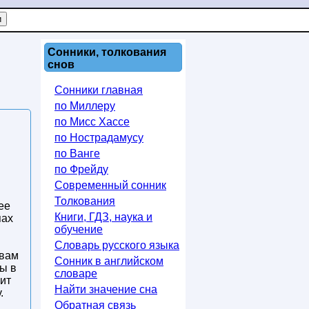
Сонники, толкования
снов
Сонники главная
по Миллеру
по Мисс Хассе
по Нострадамусу
по Ванге
по Фрейду
Современный сонник
Толкования
ее
Книги, ГДЗ, наука и
пах
обучение
Словарь русского языка
 вам
Сонник в английском
ы в
словаре
ит
Найти значение сна
.
Обратная связь