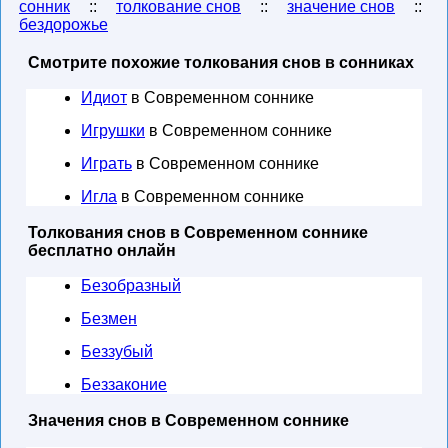
сонник
::
толкование снов
::
значение снов
::
бездорожье
Смотрите похожие толкования снов в сонниках
Идиот
в Современном соннике
Игрушки
в Современном соннике
Играть
в Современном соннике
Игла
в Современном соннике
Толкования снов в Современном соннике
бесплатно онлайн
Безобразный
Безмен
Беззубый
Беззаконие
Значения снов в Современном соннике