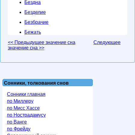
Бездна
Безделие
Безбрачие
Бежать
<< Предыдущее значение сна
Следующее
значение сна >>
Сонники, толкования снов
Сонники главная
по Миллеру
по Мисс Хассе
по Нострадамусу
по Ванге
по Фрейду