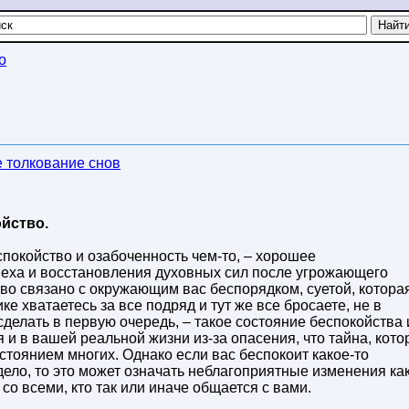
о
 толкование снов
ойство.
покойство и озабоченность чем-то, – хорошее
еха и восстановления духовных сил после угрожающего
во связано с окружающим вас беспорядком, суетой, котора
ике хватаетесь за все подряд и тут же все бросаете, не в
сделать в первую очередь, – такое состояние беспокойства 
и в вашей реальной жизни из-за опасения, что тайна, кото
остоянием многих. Однако если вас беспокоит какое-то
ело, то это может означать неблагоприятные изменения как
со всеми, кто так или иначе общается с вами.