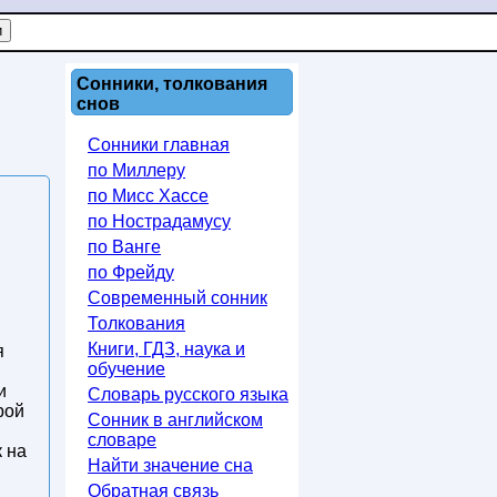
Сонники, толкования
снов
Сонники главная
по Миллеру
по Мисс Хассе
по Нострадамусу
по Ванге
по Фрейду
Современный сонник
Толкования
Книги, ГДЗ, наука и
я
обучение
и
Словарь русского языка
рой
Сонник в английском
словаре
 на
Найти значение сна
Обратная связь