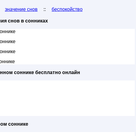
:
значение снов
::
беспокойство
ия снов в сонниках
оннике
оннике
оннике
оннике
енном соннике бесплатно онлайн
ном соннике