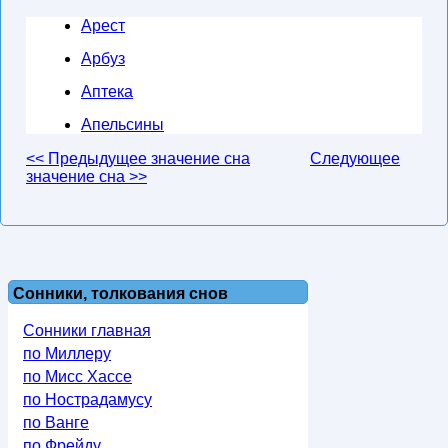
Арест
Арбуз
Аптека
Апельсины
<< Предыдущее значение сна
Следующее
значение сна >>
Сонники, толкования снов
Сонники главная
по Миллеру
по Мисс Хассе
по Нострадамусу
по Ванге
по Фрейду