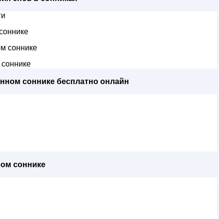
ги
соннике
м соннике
 соннике
енном соннике бесплатно онлайн
ном соннике