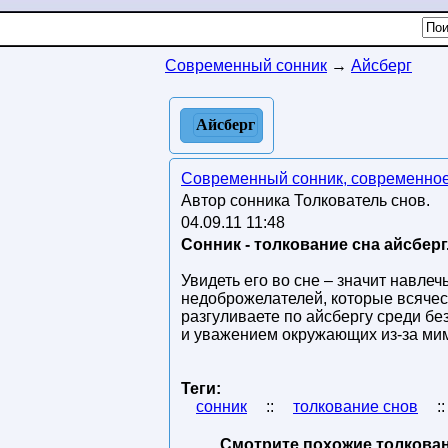
Современный сонник
→
Айсберг
Айсберг
Современный сонник, современное
Автор сонника Толкователь снов.
04.09.11 11:48
Сонник - толкование сна айсберг
Увидеть его во сне – значит навле
недоброжелателей, которые всячес
разгуливаете по айсбергу среди б
и уважением окружающих из-за ми
Теги:
сонник
::
толкование снов
:
Смотрите похожие толкован