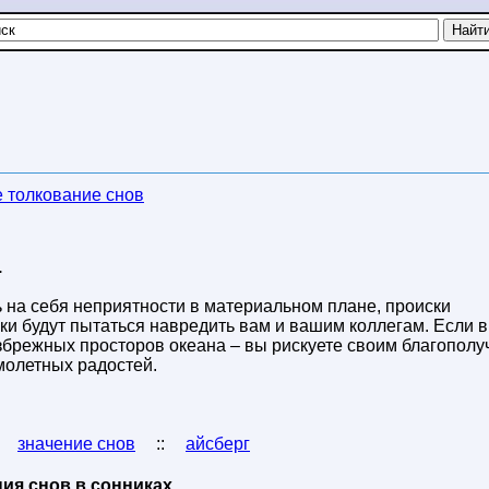
 толкование снов
.
чь на себя неприятности в материальном плане, происки
ки будут пытаться навредить вам и вашим коллегам. Если 
езбрежных просторов океана – вы рискуете своим благопол
молетных радостей.
:
значение снов
::
айсберг
ия снов в сонниках