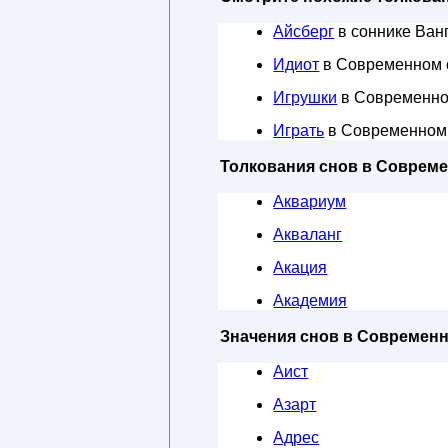
Айсберг
в соннике Ван
Идиот
в Современном 
Игрушки
в Современно
Играть
в Современном
Толкования снов в Соврем
Аквариум
Акваланг
Акация
Академия
Значения снов в Современ
Аист
Азарт
Адрес