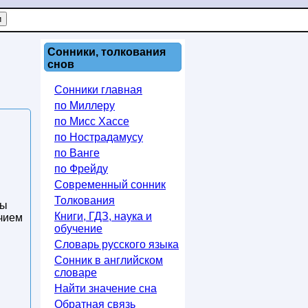
Сонники, толкования
снов
Сонники главная
по Миллеру
по Мисс Хассе
по Нострадамусу
по Ванге
по Фрейду
Современный сонник
Толкования
вы
Книги, ГДЗ, наука и
учием
обучение
Словарь русского языка
Сонник в английском
словаре
Найти значение сна
Обратная связь